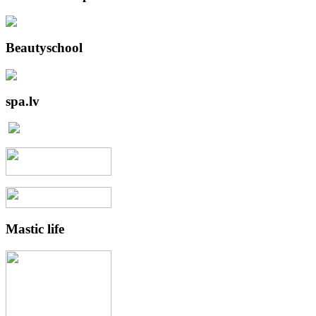
Beautyschool
spa.lv
Mastic
life