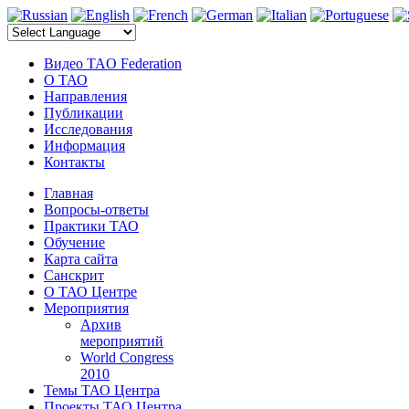
электронные компоненты
Видео TAO Federation
О ТАО
Направления
Публикации
Исследования
Информация
Контакты
Главная
Вопросы-ответы
Практики ТАО
Обучение
Карта сайта
Санскрит
О ТАО Центре
Мероприятия
Архив
мероприятий
World Congress
2010
Темы ТАО Центра
Проекты ТАО Центра