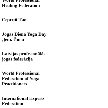
World Professional
Healing Federation
Сергий
Тао
Jogas
Diena Yoga Day
День Йоги
Latvijas
profesionālās
jogas federācija
World
Professional
Federation of Yoga
Practitioners
International
Experts
Federation