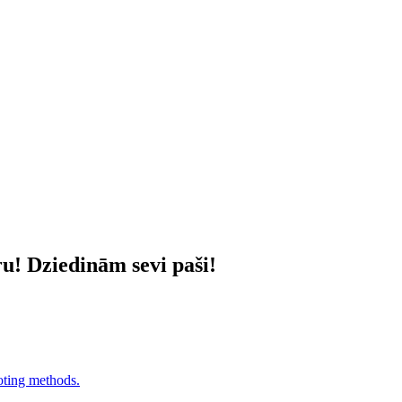
u! Dziedinām sevi paši!
oting methods.