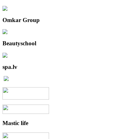
Omkar
Group
Beautyschool
spa.lv
Mastic
life