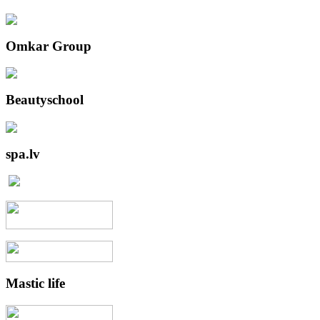
Omkar
Group
Beautyschool
spa.lv
Mastic
life