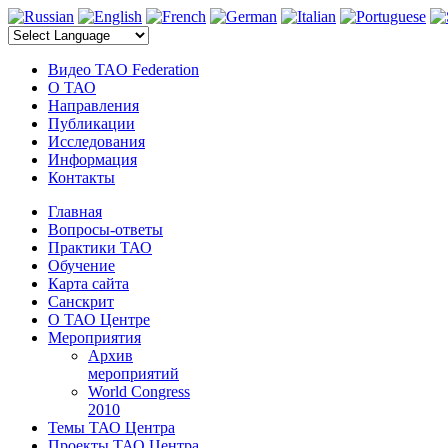
электронные компоненты
Видео TAO Federation
О ТАО
Направления
Публикации
Исследования
Информация
Контакты
Главная
Вопросы-ответы
Практики ТАО
Обучение
Карта сайта
Санскрит
О ТАО Центре
Мероприятия
Архив
мероприятий
World Congress
2010
Темы ТАО Центра
Проекты ТАО Центра