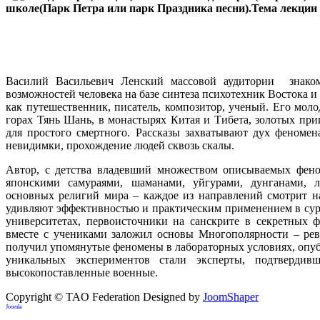
школе(Парк Петра или парк Праздника песни).Тема ле
Василий Васильевич Ленский массовой аудитории знаком
возможностей человека на базе синтеза психотехник Востока и 
как путешественник, писатель, композитор, ученый. Его мол
горах Тянь Шань, в монастырях Китая и Тибета, золотых при
для простого смертного. Рассказы захватывают дух феномен
невидимки, прохождение людей сквозь скалы.
Автор, с детства владевший множеством описываемых фено
японскими самураями, шаманами, уйгурами, дунганами, л
основных религий мира – каждое из направлений смотрит на
удивляют эффективностью и практическим применением в суро
университетах, первоисточники на санскрите в секретных ф
вместе с учениками заложил основы Многополярности – рев
получил упомянутые феномены в лабораторных условиях, опуб
уникальных экспериментов стали эксперты, подтвердив
высокопоставленные военные.
Copyright © TAO Federation
Designed by
JoomShaper
Joomla