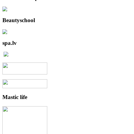
Beautyschool
spa.lv
Mastic
life