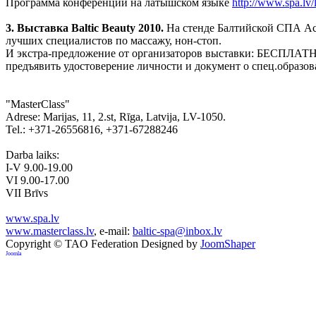
Программа конференции на латышском языке
http://www.spa.lv
3. Выставка Baltic Beauty 2010.
На стенде Балтийской СПА Ас
лучших специалистов по массажу, нон-стоп.
И экстра-предложение от организаторов выставки: БЕСПЛАТН
предъявить удостоверение личности и документ о спец.образов
"MasterClass"
Adrese: Marijas, 11, 2.st, Rīga, Latvija, LV-1050.
Tel.: +371-26556816, +371-67288246
Darba laiks:
I-V 9.00-19.00
VI 9.00-17.00
VII Brīvs
www.spa.lv
www.masterclass.lv
, e-mail:
baltic-spa@inbox.lv
Copyright © TAO Federation
Designed by
JoomShaper
Joomla