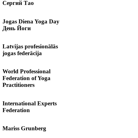
Сергий
Тао
Jogas
Diena Yoga Day
День Йоги
Latvijas
profesionālās
jogas federācija
World
Professional
Federation of Yoga
Practitioners
International
Experts
Federation
Mariss
Grunberg