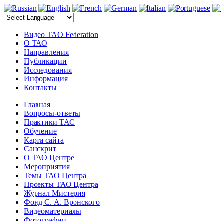
электронные компоненты
Видео TAO Federation
О ТАО
Направления
Публикации
Исследования
Информация
Контакты
Главная
Вопросы-ответы
Практики ТАО
Обучение
Карта сайта
Санскрит
О ТАО Центре
Мероприятия
Темы ТАО Центра
Проекты ТАО Центра
Журнал Мистерия
Фонд С. А. Вронского
Видеоматериалы
Фотографии