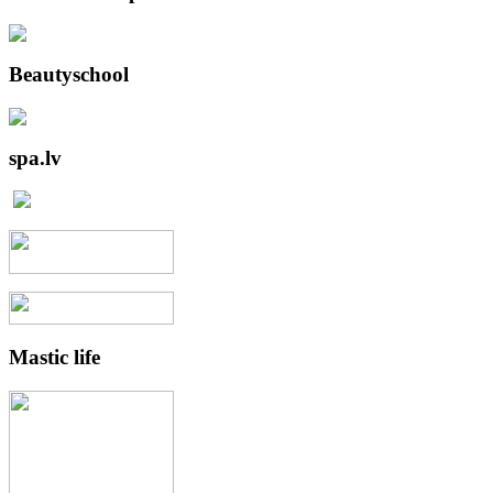
Beautyschool
spa.lv
Mastic
life