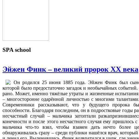
SPA
school
Эйжен Финк – великий пророк ХХ века
Он родился 25 июня 1885 года. Эйжен Финк был сыно
которой было предостаточно загадок и необычайных событий. 
рано. Может, именно тяжёлые утраты и жизненные испытания 
– многосторонне одарённой личностью с многими талантам
Современники рассказывают, что у будущего пророка б
способности. Благодаря последним, он в подростковые годы р
несчастный случай – мальчика затоптали разкапризнившиес
конечности и после этого несчастного случая ему пришлось с
мальчика что-то взял, чтобы взамен дать нечто более ц
обнаруживалась сразу – среди публики нашёлся врач, который
и лечил его. Вылечившись, Финк возвратился в цирк, где зани