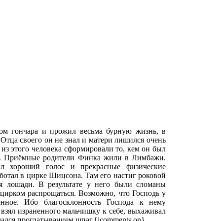
м гончара и прожил весьма бурную жизнь, в
Отца своего он не знал и матери лишился очень
из этого человека сформировали то, кем он был
и. Приёмные родители Финка жили в Лимбажи.
ыл хороший голос и прекрасные физические
аботал в цирке Шицсона. Там его настиг роковой
я лошади. В результате у него были сломаны
 цирком распрощаться. Возможно, что Господь у
енное. Ибо благосклонность Господа к нему
 взял израненного мальчишку к себе, выхаживал
мался проглатыванием шпаг.{jcomments on}