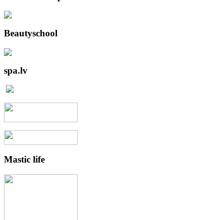
Beautyschool
spa.lv
Mastic
life