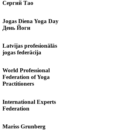
Сергий
Тао
Jogas
Diena Yoga Day
День Йоги
Latvijas
profesionālās
jogas federācija
World
Professional
Federation of Yoga
Practitioners
International
Experts
Federation
Mariss
Grunberg