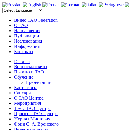
электронные компоненты
Видео TAO Federation
О ТАО
Направления
Публикации
Исследования
Информация
Контакты
Главная
Вопросы-ответы
Практики ТАО
Обучение
Презентации
Карта сайта
Санскрит
О ТАО Центре
Мероприятия
Темы ТАО Центра
Проекты ТАО Центра
Журнал Мистерия
Фонд С. А. Вронского
Видеоматериалы