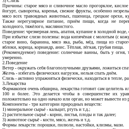
3) Слизь
Причины: старое мясо и сливочное масло прогорклое, кислое 
йогурт, сыворотка, коренья, свежие фрукты, особенно незрел
мясо всех травоядных животных, пшеница, грецкие орехи, ку
Также нерегулярное питание, приём пищи, когда не перев
холодного, тяжёлого, маслянистого.
Поведение: чрезмерная лень, апатия, купание в холодной воде,
При избытке слизи полезны: вода кипячёная с молотым (с ко
старое вино, баранина, мясо яка, рыба, мёд, пища из старог
яблоки, корица, кориандр, анис. Тёплая, лёгкая, грубая пища.
(Рекомендуемое) поведение: солнечные ванны, быть у огня, т
умеренно.
2.Поведение
Ветер - окружать себя благополучными друзьями, ложиться спа
Желчь - избегать физических нагрузок, нельзя спать днём.
Слизь - активно упражняться физически, находиться в тепле, ра
3.Лекарства
Фармакопея очень обширна, лекарства готовит сам целитель и
100 и более. Это делается чтобы в совершенстве их ура
положительно на одно начало или орган, но может вывести из 
Компоненты - три категории природных веществ:
1) минеральное сырьё - кальцит, ртуть и т.д.;
2) растительное сырьё - корни, листья, плоды и так далее;
3) животное сырьё - кости, мясо, желчь и т.д.
Формы лекарств: порошки, пилюли, настойки, клизмы, мази.