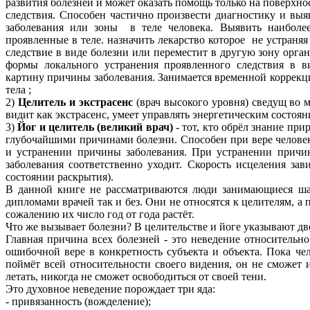
развития болезней и может оказать помощь только на поверхн
следствия. Способен частично произвести диагностику и выя
заболевания или зоны в теле человека. Выявить наиболе
проявленные в теле. назначить лекарство которое не устраня
следствие в виде болезни или переместит в другую зону орг
формы локального устранения проявленного следствия в 
картину причины заболевания. Занимается временной коррекци
тела ;
2)
Целитель и экстрасенс
(врач высокого уровня) сведущ во м
видит как экстрасенс, умеет управлять энергетическим состояни
3)
Йог и целитель (великий врач)
- тот, кто обрёл знание при
глубочайшими причинами болезни. Способен при вере человек
и устранении причины заболевания. При устранении причин
заболевания соответственно уходит. Скорость исцеления за
состоянии раскрытия).
В данной книге не рассматриваются люди занимающиеся шар
дипломами врачей так и без. Они не относятся к целителям, а
сожалению их число год от года растёт.
Что же вызывает болезни? В целительстве и йоге указывают д
Главная причина всех болезней - это неведение относительн
ошибочной вере в конкретность субъекта и объекта. Пока че
поймёт всей относительности своего видения, он не сможет и
летать, никогда не сможет освободиться от своей тени.
Это духовное неведение порождает три яда:
- привязанность (вожделение);