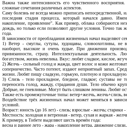
Важна также интенсивность его чувственного восприятия. 
сложные сочетания различных аспектов.
Саму болезнь не всегда можно приписать непосредственной, и
последняя стадия процесса, который начался давно. Име
накопление, проявление". Как пример, облака собираются не
дождь, но только если позволяют другие условия. Точно так ж
года.
В зависимости от преобладания жизненных начал выделяют сем
1) Ветер - смуглы, сутулы, худощавы, словоохотливы, не 
наоборот, высокие и очень худые. При движении произв
привязанности, страху. Интеллектуальная деятельность. 
богатством, жизнь невелика. Вкус: любят сладкое, кислое, жгуч
2) Желчь - сильный голод и жажда, цвет волос и кожи желтова
соперничество. Часто потеют, издают неприятный запах. Сред
жизни. Любят пищу сладкую, горькую, плотную и прохладную
3) Слизь - тело прохладное, бледное, гладкое; суставы не 
переносить голод, жажду, страдания души. Тело обычно крупн
Добрые, не гневливые. Могут быть слишком ленивы. Любят ост
Также есть промежуточные типы: ветер+желчь, желчь+слизь, ве
Воздействие трёх жизненных начал может меняться в зависи
условий.
Возраст: юность (до 16 лет) - слизь; взрослые - желчь; старики - 
Местность: холодная и ветренная - ветер, сухая и жаркая - желчь
К примеру, в Тибете выделяют шесть времён года:
весна и раннее лето - жара - накопление ветра, движение слизи