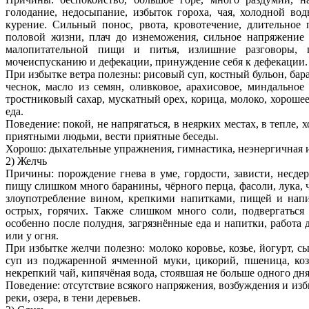
голодание, недосыпание, избыток гороха, чая, холодной во
курение. Сильный понос, рвота, кровотечение, длительное 
половой жизни, плач до изнеможения, сильное напряжение 
малопитательной пищи и питья, излишние разговоры, п
мочеиспусканию и дефекации, принуждение себя к дефекации.
При избытке ветра полезны: рисовый суп, костный бульон, баран
чеснок, масло из семян, оливковое, арахисовое, миндальное
тростниковый сахар, мускатный орех, корица, молоко, хорошее
еда.
Поведение: покой, не напрягаться, в неярких местах, в тепле, 
приятными людьми, вести приятные беседы.
Хорошо: дыхательные упражнения, гимнастика, неэнергичная 
2) Желчь
Причины: порождение гнева в уме, гордости, зависти, несде
пищу слишком много баранины, чёрного перца, фасоли, лука, ч
злоупотребление вином, крепкими напитками, пищей и напи
острых, горячих. Также слишком много соли, подвергаться
особенно после полудня, загрязнённые еда и напитки, работа
или у огня.
При избытке желчи полезно: молоко коровье, козье, йогурт, с
суп из поджаренной ячменной муки, цикорий, пшеница, коз
некрепкий чай, кипячёная вода, стоявшая не больше одного дн
Поведение: отсутствие всякого напряжения, возбуждения и из
реки, озера, в тени деревьев.