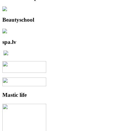
Beautyschool
spa.lv
Mastic
life