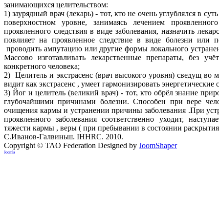
занимающихся целительством:
1) заурядный врач (лекарь) - тот, кто не очень углублялся в су
поверхностном уровне, занимаясь лечением проявленного
проявленного следствия в виде заболевания, назначить лека
повлияет на проявленное следствие в виде болезни или 
проводить ампутацию или другие формы локального устранени
Массово изготавливать лекарственные препараты, без учёт
конкретного человека;
2) Целитель и экстрасенс (врач высокого уровня) сведущ во 
видит как экстрасенс , умеет гармонизировать энергетические с
3) Йог и целитель (великий врач) - тот, кто обрёл знание при
глубочайшими причинами болезни. Способен при вере чело
очищения кармы и устранении причины заболевания .При устр
проявленного заболевания соответственно уходит, наступа
тяжести кармы , веры ( при пребывании в состоянии раскрытия)
С.Иванов-Галвиньш. IHHRC. 2010.
Copyright © TAO Federation
Designed by
JoomShaper
Joomla