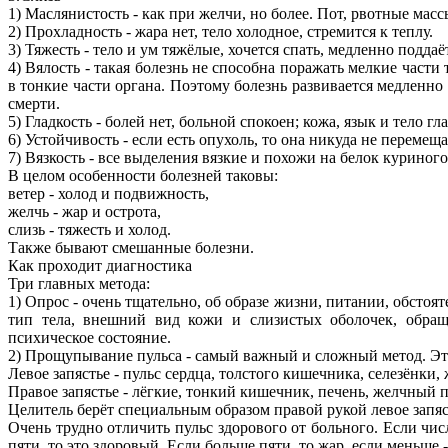
1) Маслянистость - как при желчи, но более. Пот, рвотные масс
2) Прохладность - жара нет, тело холодное, стремится к теплу.
3) Тяжесть - тело и ум тяжёлые, хочется спать, медленно поддаё
4) Вялость - такая болезнь не способна поражать мелкие части
в тонкие части органа. Поэтому болезнь развивается медленно
смерти.
5) Гладкость - болей нет, больной спокоен; кожа, язык и тело гл
6) Устойчивость - если есть опухоль, то она никуда не перемеща
7) Вязкость - все выделения вязкие и похожи на белок куриного
В целом особенности болезней таковы:
ветер - холод и подвижность,
желчь - жар и острота,
слизь - тяжесть и холод.
Также бывают смешанные болезни.
Как проходит диагностика
Три главных метода:
1) Опрос - очень тщательно, об образе жизни, питании, обстоя
тип тела, внешний вид кожи и слизистых оболочек, обра
психическое состояние.
2) Прощупывание пульса - самый важный и сложный метод. Эт
Левое запястье - пульс сердца, толстого кишечника, селезёнки,
Правое запястье - лёгкие, тонкий кишечник, печень, желчный п
Целитель берёт специальным образом правой рукой левое запяст
Очень трудно отличить пульс здорового от больного. Если чи
пяти, то это здоровый. Если больше пяти, то жар, если меньше -