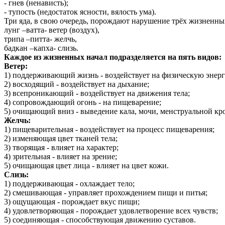
- гнев (ненависть);
- тупость (недостаток ясности, вялость ума).
Три яда, в свою очередь, порождают нарушение трёх жизненны
лунг –ватта- ветер (воздух),
трипа –питта- желчь,
бадкан –капха- слизь.
Каждое из жизненных начал подразделяется на пять видов:
Ветер:
1) поддерживающий жизнь - воздействует на физическую энер
2) восходящий - воздействует на дыхание;
3) всепроникающий - воздействует на движения тела;
4) сопровождающий огонь - на пищеварение;
5) очищающий вниз - выведение кала, мочи, менструальной кр
Желчь:
1) пищеварительная - воздействует на процесс пищеварения;
2) изменяющая цвет тканей тела;
3) творящая - влияет на характер;
4) зрительная - влияет на зрение;
5) очищающая цвет лица - влияет на цвет кожи.
Слизь:
1) поддерживающая - охлаждает тело;
2) смешивающая - управляет прохождением пищи и питья;
3) ощущающая - порождает вкус пищи;
4) удовлетворяющая - порождает удовлетворение всех чувств;
5) соединяющая - способствующая движению суставов.