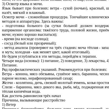
3) Осмотр языка и мочи.
Язык бывает при болезнях: ветра - сухой (ночью), красный, 
налёт, мягкий и влажный.
Осмотр мочи - сложнейшая процедура. Тончайшее клиническо
методов и аппаратуры. Здесь важны:
- подготовка больного (за сутки больной должен воздер
напряжение организма: тяжёлого труда, половой жизни, приём
мочи; нужно хорошо выспаться);
- время (на восходе солнца);
- сосуд (белый или прозрачный);
- метод анализа (проверяют на трёх стадиях: моча тёплая - запа
и муть; холодная - как меняет цвет, какой итоговый).
Не будем углубляться в эти методы, перейдём к терапии.
Четыре вида (основы): 1) питание, 2) поведение, 3) лекарства, 
Питание.
Ряд профилактических указаний. Рекомендуется при болезнях:
Ветра - конина, мясо обезьяны, сушёное мясо, баранина, чесно
парное молоко, нерафинированный сахар;
Желчи - козлятина, дичь, свежий молотый ячмень, козья просто
Слизи - баранина, мясо дикого яка, рыба, мёд, поджаренная яч
тёплая кипячёная вода.
Как достичь равновесия трёх начал
Причины, вызывающие расстройство
1) Ветер
Причины: беспокойство, большое горе, много раздумий, на