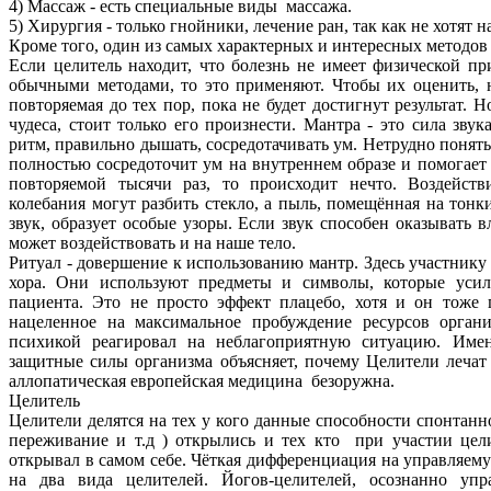
4) Массаж - есть специальные виды массажа.
5) Хирургия - только гнойники, лечение ран, так как не хотят 
Кроме того, один из самых характерных и интересных методов 
Если целитель находит, что болезнь не имеет физической пр
обычными методами, то это применяют. Чтобы их оценить, н
повторяемая до тех пор, пока не будет достигнут результат. Н
чудеса, стоит только его произнести. Мантра - это сила зву
ритм, правильно дышать, сосредотачивать ум. Нетрудно понять,
полностью сосредоточит ум на внутреннем образе и помогает
повторяемой тысячи раз, то происходит нечто. Воздейств
колебания могут разбить стекло, а пыль, помещённая на тонк
звук, образует особые узоры. Если звук способен оказывать 
может воздействовать и на наше тело.
Ритуал - довершение к использованию мантр. Здесь участни
хора. Они используют предметы и символы, которые уси
пациента. Это не просто эффект плацебо, хотя и он тоже п
нацеленное на максимальное пробуждение ресурсов орган
психикой реагировал на неблагоприятную ситуацию. Имен
защитные силы организма объясняет, почему Целители лечат 
аллопатическая европейская медицина безоружна.
Целитель
Целители делятся на тех у кого данные способности спонтанн
переживание и т.д ) открылись и тех кто при участии цел
открывал в самом себе. Чёткая дифференциация на управляему
на два вида целителей. Йогов-целителей, осознанно у