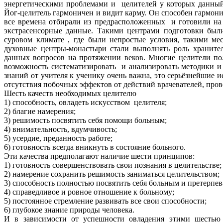
энергетическими проблемами и целителей у которых данный 
Йог-целитель гармоничен и видит карму. Он способен гармони
все времена отбирали из предрасположенных и готовили на 
экстрасенсорные данные. Такими центрами подготовки были 
суровом климате , где были непростые условия, такими м
духовные центры-монастыри стали выполнять роль хранит
данных вопросов на протяжении веков. Многие целители по
возможность систематизировать и анализировать методики и
знаний от учителя к ученику очень важна, это серьёзнейшие 
отсутствия побочных эффектов от действий врачевателей, про
Шесть качеств необходимых целителю
1) способность, овладеть искусством целителя;
2) благие намерения;
3) решимость посвятить себя помощи больным;
4) внимательность, вдумчивость;
5) усердие, преданность работе;
6) готовность всегда вникнуть в состояние больного.
Эти качества предполагают наличие шести принципов:
1) готовность совершенствовать свои познания в целительстве;
2) намерение сохранить решимость заниматься целительством;
3) способность полностью посвятить себя больным и претерпев
4) справедливое и ровное отношение к больному;
5) постоянное стремление развивать все свои способности;
6) глубокое знание природы человека.
И в зависимости от успешности овладения этими шестью