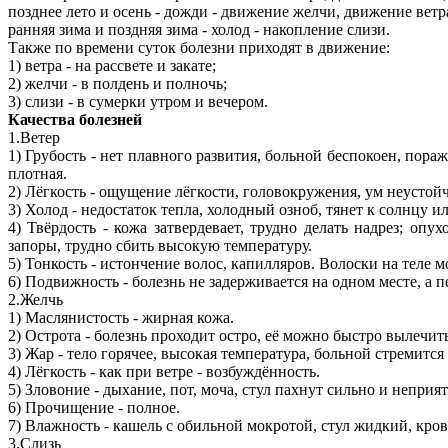
позднее лето и осень - дожди - движение желчи, движение ветр
ранняя зима и поздняя зима - холод - накопление слизи.
Также по времени суток болезни приходят в движение:
1) ветра - на рассвете и закате;
2) желчи - в полдень и полночь;
3) слизи - в сумерки утром и вечером.
Качества болезней
1.Ветер
1) Грубость - нет плавного развития, больной беспокоен, пора
плотная.
2) Лёгкость - ощущение лёгкости, головокружения, ум неустой
3) Холод - недостаток тепла, холодный озноб, тянет к солнцу и
4) Твёрдость - кожа затвердевает, трудно делать надрез; опу
запоры, трудно сбить высокую температуру.
5) Тонкость - истончение волос, капилляров. Волоски на теле 
6) Подвижность - болезнь не задерживается на одном месте, а 
2.Желчь
1) Маслянистость - жирная кожа.
2) Острота - болезнь проходит остро, её можно быстро вылечит
3) Жар - тело горячее, высокая температура, больной стремится
4) Лёгкость - как при ветре - возбуждённость.
5) Зловоние - дыхание, пот, моча, стул пахнут сильно и неприят
6) Прочищение - полное.
7) Влажность - кашель с обильной мокротой, стул жидкий, кров
3.Слизь