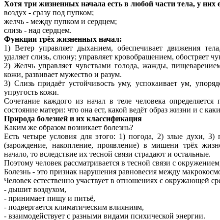
Хотя три жизненных начала есть в любой части тела, у них 
воздух - сразу под пупком;
желчь - между пупком и сердцем;
слизь - над сердцем.
Функции трёх жизненных начал:
1) Ветер управляет дыханием, обеспечивает движения тела
удаляет слизь, слюну; управляет кровобращением, обостряет чу
2) Желчь управляет чувствами голода, жажды, пищеварением
кожи, развивает мужество и разум.
3) Слизь придаёт устойчивость уму, успокаивает ум, упоряд
упругость кожи.
Сочетание каждого из начал в теле человека определяется 
состояние матери: что она ест, какой ведёт образ жизни и с ка
Природа болезней и их классификация
Каким же образом возникает болезнь?
Есть четыре условия для этого: 1) погода, 2) злые духи, 3)
(зарождение, накопление, проявление) в мишени трёх жизн
начало, то вследствие их тесной связи страдают и остальные.
Поэтому человек рассматривается в тесной связи с окружением,
Болезнь - это признак нарушения равновесия между макрокос
Человек естественно участвует в отношениях с окружающей ср
- дышит воздухом,
- принимает пищу и питьё,
- подвергается климатическим влияниям,
- взаимодействует с разными видами психической энергии.