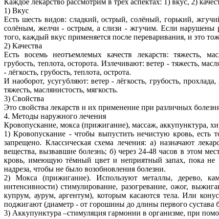
Каждое лекарство рассмотрим в трёх аспектах: 1) вкус, 2) качест
1) Вкус
Есть шесть видов: сладкий, острый, солёный, горький, жгуч
солёным, желчи - острым, а слизи - жгучим. Если нарушены 
того, каждый вкус применяется после переваривания, и это то
2) Качества
Есть восемь неотъемлемых качеств лекарств: тяжесть, масл
грубость, теплота, осторота. Излечивают: ветер - тяжесть, масл
- лёгкость, грубость, теплота, острота.
И наоборот, усугубляют: ветер - лёгкость, грубость, прохлада, 
тяжесть, маслянистость, мягкость.
3) Свойства
Это свойства лекарств и их применение при различных болезня
4. Методы наружного лечения
Кровопускание, мокса (прижигание), массаж, аккупунктура, хи
1) Кровопускание - чтобы выпустить нечистую кровь, есть т
запрещено. Классическая схема лечения: а) назначают лекар
вещества, вызвавшие болезнь; б) через 24-48 часов в этом м
кровь, имеющую тёмный цвет и неприятный запах, пока не п
надреза, чтобы не было возобновления болезни.
2) Мокса (прижигание). Используют металлы, дерево, ка
интенсивности) стимулирование, разогревание, ожог, выжига
купрум, аурум, аргентум), которым касаются тела. Или кону
поджигают (диаметр - от горошины до длины первого сустава 
3) Аккупунктура –стимуляция гармонии в организме, при помо