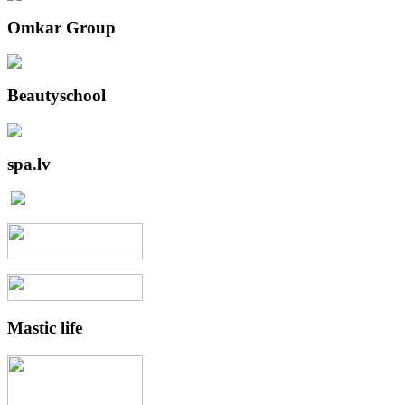
Omkar
Group
Beautyschool
spa.lv
Mastic
life