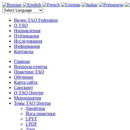
электронные компоненты
Видео TAO Federation
О ТАО
Направления
Публикации
Исследования
Информация
Контакты
Главная
Вопросы-ответы
Практики ТАО
Обучение
Карта сайта
Санскрит
О ТАО Центре
Мероприятия
Темы ТАО Центра
Джойтиш
Йога практики
LPYF
LPDF
Дзен