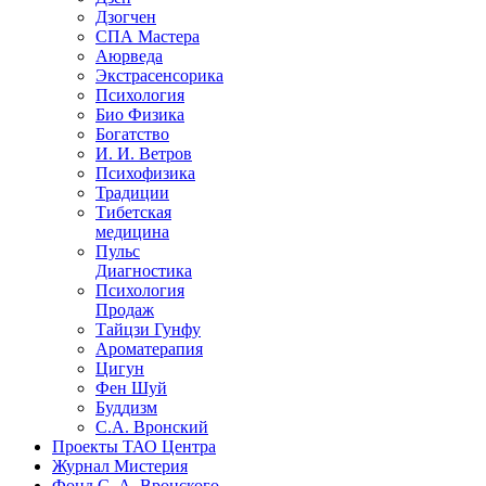
Дзогчен
СПА Мастера
Аюрведа
Экстрасенсорика
Психология
Био Физика
Богатство
И. И. Ветров
Психофизика
Традиции
Тибетская
медицина
Пульс
Диагностика
Психология
Продаж
Тайцзи Гунфу
Ароматерапия
Цигун
Фен Шуй
Буддизм
С.А. Вронский
Проекты ТАО Центра
Журнал Мистерия
Фонд С. А. Вронского