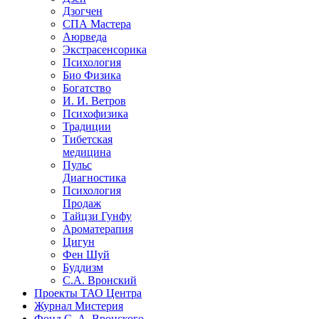
Дзогчен
СПА Мастера
Аюрведа
Экстрасенсорика
Психология
Био Физика
Богатство
И. И. Ветров
Психофизика
Традиции
Тибетская
медицина
Пульс
Диагностика
Психология
Продаж
Тайцзи Гунфу
Ароматерапия
Цигун
Фен Шуй
Буддизм
С.А. Вронский
Проекты ТАО Центра
Журнал Мистерия
Фонд С. А. Вронского