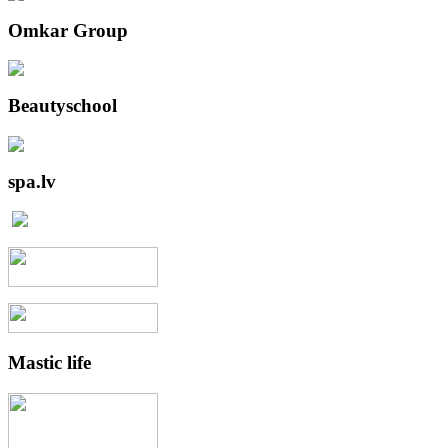
Omkar
Group
Beautyschool
spa.lv
Mastic
life