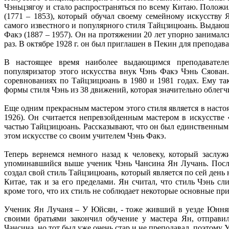
Чэньцзягоу и стало распространяться по всему Китаю. Полож
(1771 – 1853), который обучал своему семейному искусству 
самого известного и популярного стиля Тайцзицюань. Выдаю
Факэ (1887 – 1957). Он на протяжении 20 лет упорно занимал
раз. В октябре 1928 г. он был приглашен в Пекин для препода
В настоящее время наиболее выдающимся преподавателе
популяризатор этого искусства внук Чэнь Факэ Чэнь Сяован
соревнованиях по Тайцзицюань в 1980 и 1981 годах. Ему та
формы стиля Чэнь из 38 движений, которая значительно облег
Еще одним прекрасным мастером этого стиля является в насто
1926). Он считается непревзойденным мастером в искусстве 
частью Тайцзицюань. Рассказывают, что он был единственным 
этом искусстве со своим учителем Чэнь Факэ.
Теперь вернемся немного назад к человеку, который заслуж
упоминавшийся выше ученик Чэнь Чансина Ян Лучань. После 
создал свой стиль Тайцзицюань, который является по сей день
Китае, так и за его пределами. Ян считал, что стиль Чэнь с
кроме того, что их стиль не соблюдает некоторые основные пр
Ученик Ян Лучаня – У Юйсян, - тоже живший в уезде Юннянь
своими братьями закончил обучение у мастера Ян, отправил
Чансина, но тот был уже очень стар и не преподавал, поэтому