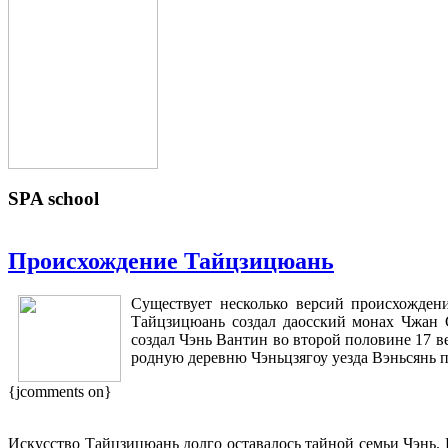
SPA
school
Происхождение Тайцзицюань
Существует несколько версий происхожден
Тайцзицюань создал даосский монах Чжан 
создал Чэнь Вантин во второй половине 17 ве
родную деревню Чэньцзягоу уезда Вэньсянь 
{jcomments on}
Искусство Тайцзицюань долго оставалось тайной семьи Чэнь.