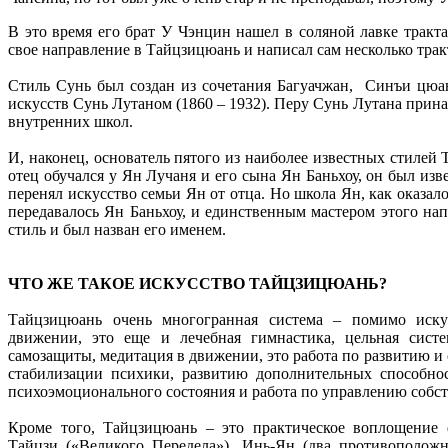
В это время его брат У Чэнцин нашел в соляной лавке тракт
свое направление в Тайцзицюань и написал сам несколько тракт
Стиль Сунь был создан из сочетания Багуачжан, Синъи цюан
искусств Сунь Лутаном (1860 – 1932). Перу Сунь Лутана прин
внутренних школ.
И, наконец, основатель пятого из наиболее известных стилей
отец обучался у Ян Лучаня и его сына Ян Баньхоу, он был из
перенял искусство семьи Ян от отца. Но школа Ян, как оказало
передавалось Ян Баньхоу, и единственным мастером этого на
стиль и был назван его именем.
ЧТО ЖЕ ТАКОЕ ИСКУССТВО ТАЙЦЗИЦЮАНЬ?
Тайцзицюань очень многогранная система – помимо иску
движении, это еще и лечебная гимнастика, цельная сист
самозащиты, медитация в движении, это работа по развитию и
стабилизации психики, развитию дополнительных способнос
психоэмоционального состояния и работа по управлению со
Кроме того, Тайцзицюань – это практическое воплощение
Тайцзи («Великого Передела»), Инь-Ян (два противоположн